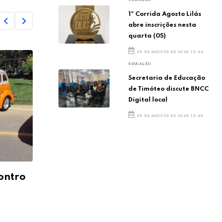
1ª Corrida Agosto Lilás
abre inscrições nesta
quarta (05)
05 DE AGOSTO DE 2026 10:44
EDUCAÇÃO
Secretaria de Educação
de Timóteo discute BNCC
Digital local
05 DE AGOSTO DE 2026 10:40
ontro