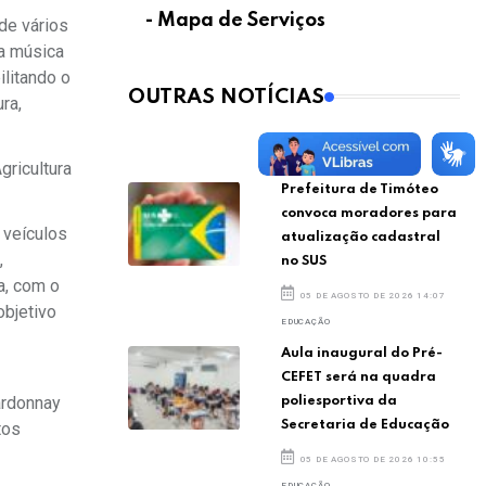
- Mapa de Serviços
de vários
ta música
ilitando o
OUTRAS NOTÍCIAS
ra,
SAÚDE
gricultura
Prefeitura de Timóteo
convoca moradores para
 veículos
atualização cadastral
,
no SUS
a, com o
05 DE AGOSTO DE 2026 14:07
objetivo
EDUCAÇÃO
Aula inaugural do Pré-
CEFET será na quadra
ardonnay
poliesportiva da
Secretaria de Educação
tos
05 DE AGOSTO DE 2026 10:55
EDUCAÇÃO