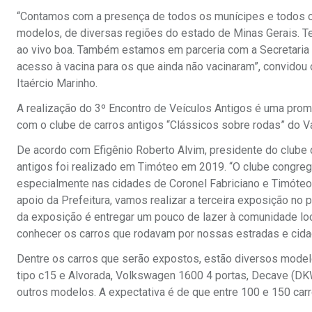
“Contamos com a presença de todos os munícipes e todos os
modelos, de diversas regiões do estado de Minas Gerais. Te
ao vivo boa. Também estamos em parceria com a Secretaria d
acesso à vacina para os que ainda não vacinaram”, convidou
Itaércio Marinho.
A realização do 3º Encontro de Veículos Antigos é uma pro
com o clube de carros antigos “Clássicos sobre rodas” do V
De acordo com Efigênio Roberto Alvim, presidente do clube d
antigos foi realizado em Timóteo em 2019. “O clube congreg
especialmente nas cidades de Coronel Fabriciano e Timóte
apoio da Prefeitura, vamos realizar a terceira exposição no 
da exposição é entregar um pouco de lazer à comunidade loc
conhecer os carros que rodavam por nossas estradas e ci
Dentre os carros que serão expostos, estão diversos model
tipo c15 e Alvorada, Volkswagen 1600 4 portas, Decave (D
outros modelos. A expectativa é de que entre 100 e 150 ca