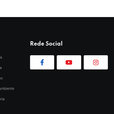
Rede Social
ia
a
mo
Ambiente
ria