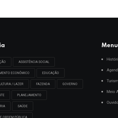
ia
Menu
Histór
AÇÃO
ASSISTÊNCIA SOCIAL
Agend
IMENTO ECONÔMICO
EDUCAÇÃO
Turis
ULTURA / LAZER
FAZENDA
GOVERNO
Meio 
NTE
PLANEJAMENTO
Ouvido
RIA
SAÚDE
E ORDEM PÚBLICA