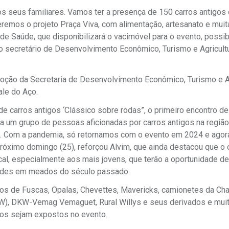
 seus familiares. Vamos ter a presença de 150 carros antigos 
remos o projeto Praça Viva, com alimentação, artesanato e mui
e Saúde, que disponibilizará o vacimóvel para o evento, possib
 o secretário de Desenvolvimento Econômico, Turismo e Agricultu
moção da Secretaria de Desenvolvimento Econômico, Turismo e A
ale do Aço.
e carros antigos ‘Clássico sobre rodas”, o primeiro encontro de
a um grupo de pessoas aficionadas por carros antigos na região
o. Com a pandemia, só retornamos com o evento em 2024 e agor
próximo domingo (25), reforçou Alvim, que ainda destacou que o 
al, especialmente aos mais jovens, que terão a oportunidade de
dades em meados do século passado.
os de Fuscas, Opalas, Chevettes, Mavericks, camionetes da Ch
KW), DKW-Vemag Vemaguet, Rural Willys e seus derivados e mui
rros sejam expostos no evento.