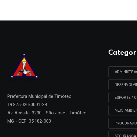
Categor
ADMINISTR
DESENVOLV
Prefeitura Municipal de
Timóteo
ESPORTE / C
19.875.020/0001-34
MEIO AMBIE
Av. Acesita, 3230 - São José - Timóteo -
MG - CEP: 35.182-000
PROCURADO
SEGURANÇA 